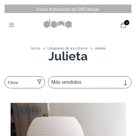
Donia Iluminación by DND design
0
Inicio
>
Lámparas de escritorio
>
Julieta
Julieta
Filtrar
SIN STOCK