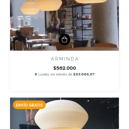
A R M I N D A
$562.000
6
cuotas sin interés de
$93.666,67
ENVÍO GRATIS