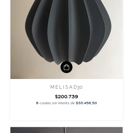
M E L I S A D30
$200.739
6
cuotas sin interés de
$33.456,50