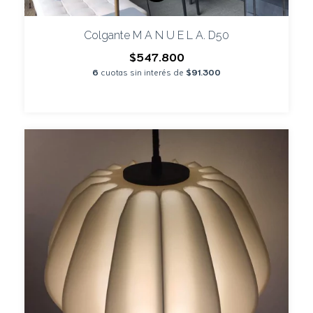
Colgante M A N U E L A. D50
$547.800
6
cuotas sin interés de
$91.300