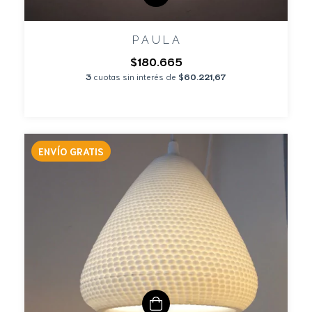
P A U L A
$180.665
3
cuotas sin interés de
$60.221,67
ENVÍO GRATIS