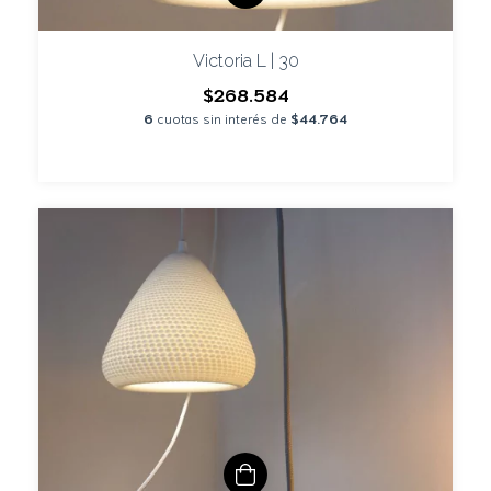
Victoria L | 30
$268.584
6
cuotas sin interés de
$44.764