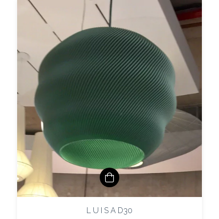
L U I S A D30