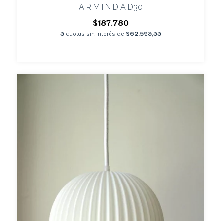
A R M I N D A D30
$187.780
3
cuotas sin interés de
$62.593,33