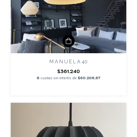
M A N U E L A 40
$361.240
6
cuotas sin interés de
$60.206,67