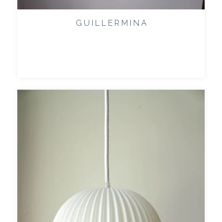
G U I L L E R M I N A