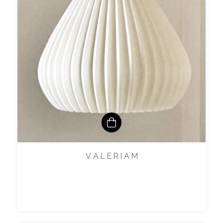
V A L E R I A M