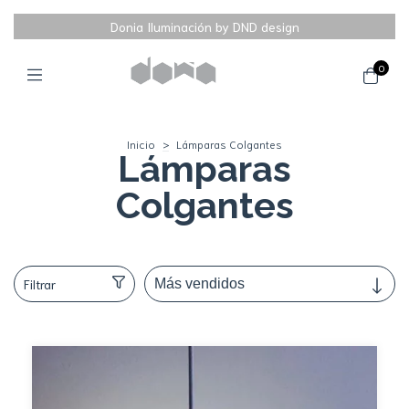
Donia Iluminación by DND design
0
Inicio
>
Lámparas Colgantes
Lámparas
Colgantes
Filtrar