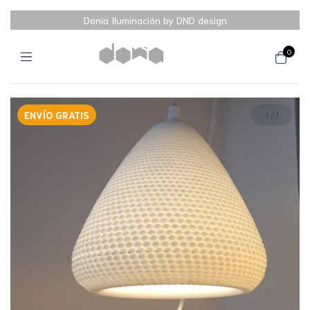
Donia Iluminación by DND design
0
ENVÍO GRATIS
1
/
1