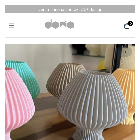
Donia Iluminación by DND design
0
1
/
1