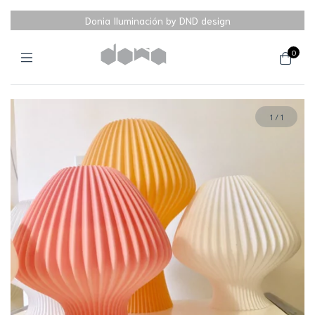
Donia Iluminación by DND design
0
1
/
1