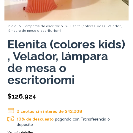
Inicio
>
Lámparas de escritorio
>
Elenita (colores kids) , Velador,
lámpara de mesa o escritoriomi
Elenita (colores kids)
, Velador, lámpara
de mesa o
escritoriomi
$126.924
3
cuotas sin interés de
$42.308
10% de descuento
pagando con Transferencia o
depósito
Ver más detalles